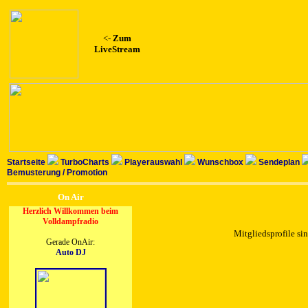
<-
Zum
LiveStream
Startseite
TurboCharts
Playerauswahl
Wunschbox
Sendeplan
Bemusterung / Promotion
On Air
Herzlich Willkommen beim
Volldampfradio
Mitgliedsprofile sin
Gerade OnAir:
Auto DJ