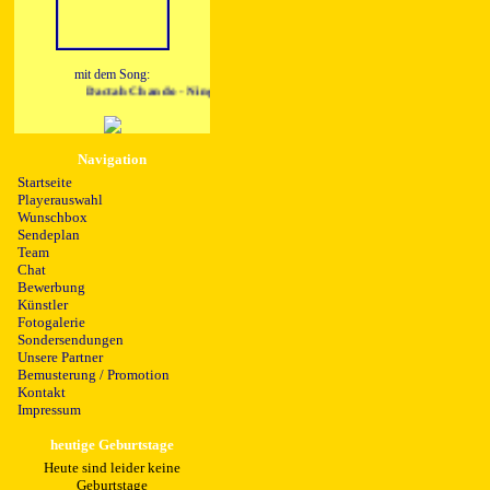
mit dem Song:
Dactah Chando - Ningun Hombre Roots
Navigation
Startseite
Playerauswahl
Wunschbox
Sendeplan
Team
Chat
Bewerbung
Künstler
Fotogalerie
Sondersendungen
Unsere Partner
Bemusterung / Promotion
Kontakt
Impressum
heutige Geburtstage
Heute sind leider keine
Geburtstage