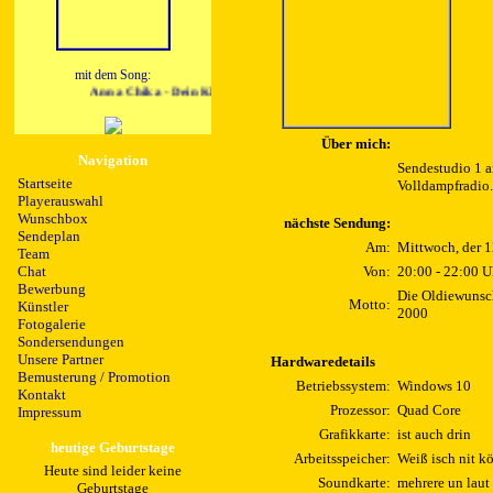
mit dem Song:
Anna Chika - Dein Klick
Über mich:
Navigation
Sendestudio 1 a
Startseite
Volldampfradio.
Playerauswahl
Wunschbox
nächste Sendung:
Sendeplan
Am:
Mittwoch, der 
Team
Chat
Von:
20:00 - 22:00 U
Bewerbung
Die Oldiewunsch
Motto:
Künstler
2000
Fotogalerie
Sondersendungen
Unsere Partner
Hardwaredetails
Bemusterung / Promotion
Betriebssystem:
Windows 10
Kontakt
Prozessor:
Quad Core
Impressum
Grafikkarte:
ist auch drin
heutige Geburtstage
Arbeitsspeicher:
Weiß isch nit k
Heute sind leider keine
Soundkarte:
mehrere un laut 
Geburtstage