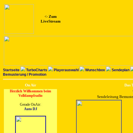
<-
Zum
LiveStream
Startseite
TurboCharts
Playerauswahl
Wunschbox
Sendeplan
Bemusterung / Promotion
On Air
Das T
Herzlich Willkommen beim
Volldampfradio
Sendeleitung Bemuste
Gerade OnAir:
Auto DJ