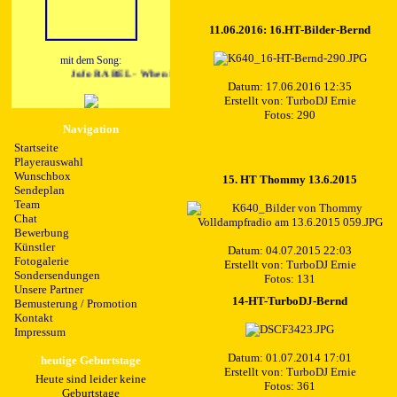
11.06.2016: 16.HT-Bilder-Bernd
mit dem Song:
JoJo RABEL - When I Hear You By Night
Datum: 17.06.2016 12:35
Erstellt von:
TurboDJ Ernie
Fotos: 290
Navigation
Startseite
Playerauswahl
Wunschbox
15. HT Thommy 13.6.2015
Sendeplan
Team
Chat
Bewerbung
Künstler
Datum: 04.07.2015 22:03
Fotogalerie
Erstellt von:
TurboDJ Ernie
Sondersendungen
Fotos: 131
Unsere Partner
14-HT-TurboDJ-Bernd
Bemusterung / Promotion
Kontakt
Impressum
Datum: 01.07.2014 17:01
heutige Geburtstage
Erstellt von:
TurboDJ Ernie
Heute sind leider keine
Fotos: 361
Geburtstage