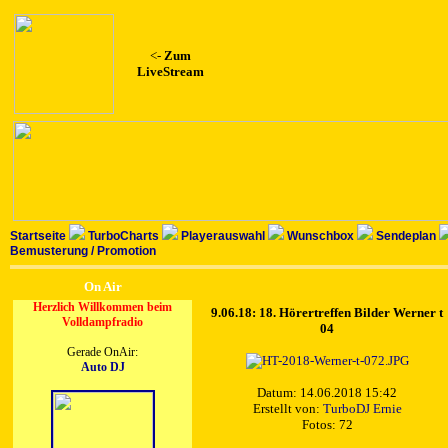
<-
Zum
LiveStream
Startseite
TurboCharts
Playerauswahl
Wunschbox
Sendeplan
Bemusterung / Promotion
On Air
Herzlich Willkommen beim
9.06.18: 18. Hörertreffen Bilder Werner t
Volldampfradio
04
Gerade OnAir:
Auto DJ
Datum: 14.06.2018 15:42
Erstellt von:
TurboDJ Ernie
Fotos: 72