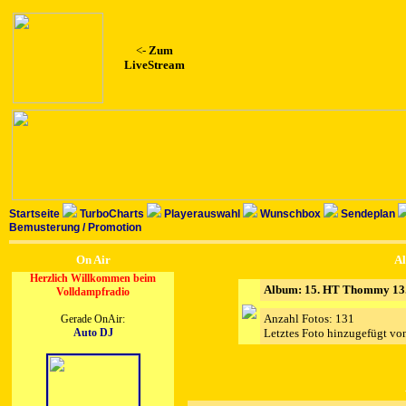
<-
Zum
LiveStream
Startseite
TurboCharts
Playerauswahl
Wunschbox
Sendeplan
Bemusterung / Promotion
On Air
Al
Herzlich Willkommen beim
Album: 15. HT Thommy 13
Volldampfradio
Anzahl Fotos: 131
Gerade OnAir:
Auto DJ
Letztes Foto hinzugefügt v