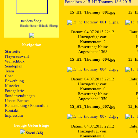
Fotoalben
>
15. HT Thommy 13.6.2015
15_HT_Thommy_001.jpg
15_H
mit dem Song:
Rock-Aro - Black Sheep (Radio Edit)
Datum: 04.07.2015 22:12
Datu
Hinzugefügt von:
H
Kommentare: 2
Navigation
Bewertung: Keine
B
Startseite
Angesehen: 1368
Playerauswahl
15_HT_Thommy_004.jpg
15_H
Wunschbox
Sendeplan
Team
Chat
Datum: 04.07.2015 22:12
Datu
Bewerbung
Hinzugefügt von:
H
Künstler
Kommentare: 0
Fotogalerie
Bewertung: Keine
B
Sondersendungen
Angesehen: 1350
Unsere Partner
Bemusterung / Promotion
15_HT_Thommy_007.jpg
15_H
Kontakt
Impressum
heutige Geburtstage
Datum: 04.07.2015 22:12
Datu
Hinzugefügt von:
H
Sveni (46)
Kommentare: 0