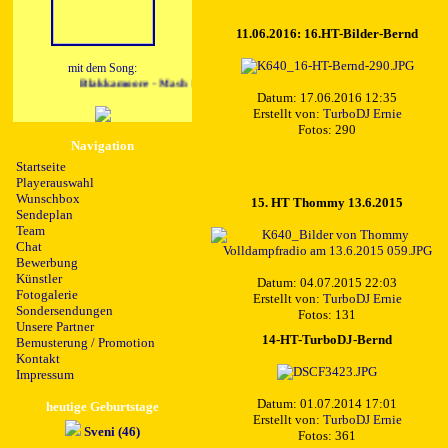
11.06.2016: 16.HT-Bilder-Bernd
mit dem Song:
Blakkamoore - Mash Down Georgetown
Datum: 17.06.2016 12:35
Erstellt von:
TurboDJ Ernie
Fotos: 290
Navigation
Startseite
Playerauswahl
Wunschbox
15. HT Thommy 13.6.2015
Sendeplan
Team
Chat
Bewerbung
Künstler
Datum: 04.07.2015 22:03
Fotogalerie
Erstellt von:
TurboDJ Ernie
Sondersendungen
Fotos: 131
Unsere Partner
14-HT-TurboDJ-Bernd
Bemusterung / Promotion
Kontakt
Impressum
Datum: 01.07.2014 17:01
heutige Geburtstage
Erstellt von:
TurboDJ Ernie
Sveni (46)
Fotos: 361