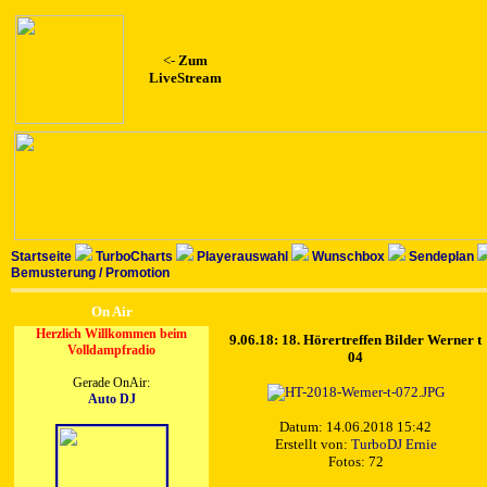
<-
Zum
LiveStream
Startseite
TurboCharts
Playerauswahl
Wunschbox
Sendeplan
Bemusterung / Promotion
On Air
Herzlich Willkommen beim
9.06.18: 18. Hörertreffen Bilder Werner t
Volldampfradio
04
Gerade OnAir:
Auto DJ
Datum: 14.06.2018 15:42
Erstellt von:
TurboDJ Ernie
Fotos: 72