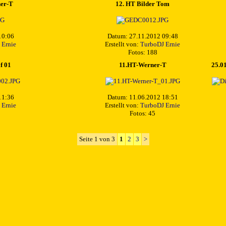
ner-T
12. HT Bilder Tom
10:06
Datum: 27.11.2012 09:48
 Ernie
Erstellt von:
TurboDJ Ernie
Fotos: 188
f 01
11.HT-Werner-T
25.01
11:36
Datum: 11.06.2012 18:51
 Ernie
Erstellt von:
TurboDJ Ernie
Fotos: 45
Seite 1 von 3
1
2
3
>