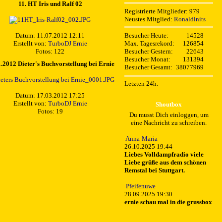
11. HT Iris und Ralf 02
Registrierte Mitglieder: 979
Neustes Mitglied:
Ronaldinits
Besucher Heute:
14528
Datum: 11.07.2012 12:11
Max. Tagesrekord:
126854
Erstellt von:
TurboDJ Ernie
Besucher Gestern:
22643
Fotos: 122
Besucher Monat:
131394
.2012 Dieter's Buchvorstellung bei Ernie
Besucher Gesamt:
38077969
Letzten 24h:
Datum: 17.03.2012 17:25
Erstellt von:
TurboDJ Ernie
Shoutbox
Fotos: 19
Du musst Dich einloggen, um
eine Nachricht zu schreiben.
Anna-Maria
26.10.2025 19:44
Liebes Volldampfradio viele
Liebe grüße aus dem schönen
Remstal bei Stuttgart.
Pfeifenuwe
28.09.2025 19:30
ernie schau mal in die grussbox