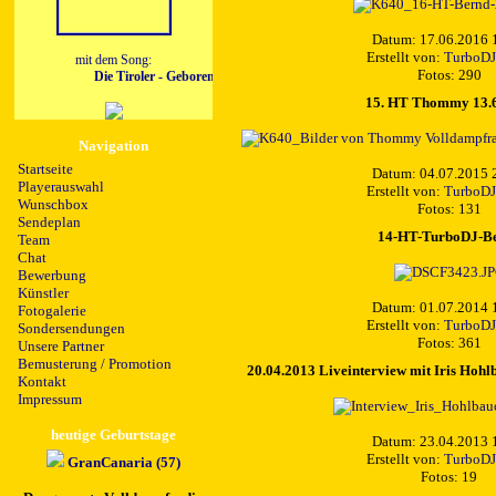
Datum: 17.06.2016 
Erstellt von:
TurboDJ
mit dem Song:
Fotos: 290
Die Tiroler - Geboren um dich zu lieben
15. HT Thommy 13.
Navigation
Startseite
Datum: 04.07.2015 
Playerauswahl
Erstellt von:
TurboDJ
Wunschbox
Fotos: 131
Sendeplan
14-HT-TurboDJ-B
Team
Chat
Bewerbung
Künstler
Datum: 01.07.2014 
Fotogalerie
Erstellt von:
TurboDJ
Sondersendungen
Fotos: 361
Unsere Partner
Bemusterung / Promotion
20.04.2013 Liveinterview mit Iris Hoh
Kontakt
Impressum
heutige Geburtstage
Datum: 23.04.2013 
Erstellt von:
TurboDJ
GranCanaria (57)
Fotos: 19