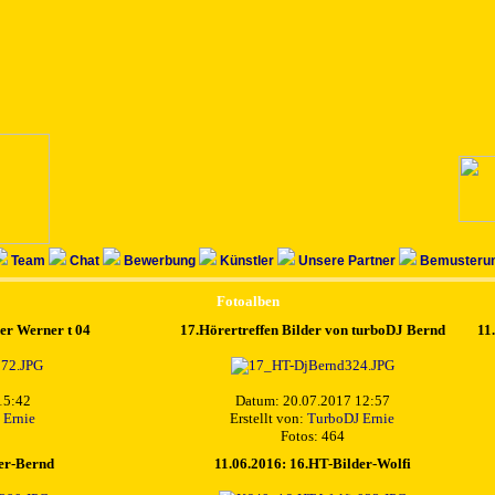
Team
Chat
Bewerbung
Künstler
Unsere Partner
Bemusterun
Fotoalben
der Werner t 04
17.Hörertreffen Bilder von turboDJ Bernd
11
15:42
Datum: 20.07.2017 12:57
 Ernie
Erstellt von:
TurboDJ Ernie
Fotos: 464
er-Bernd
11.06.2016: 16.HT-Bilder-Wolfi