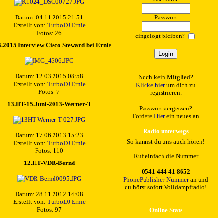
Datum: 04.11.2015 21:51
Passwort
Erstellt von:
TurboDJ Ernie
Fotos: 26
eingelogt bleiben?
3.2015 Interview Cisco Steward bei Ernie
Datum: 12.03.2015 08:58
Noch kein Mitglied?
Erstellt von:
TurboDJ Ernie
Klicke hier
um dich zu
Fotos: 7
registrieren.
13.HT-15.Juni-2013-Werner-T
Passwort vergessen?
Fordere
Hier
ein neues an
Radio unterwegs
Datum: 17.06.2013 15:23
So kannst du uns auch hören!
Erstellt von:
TurboDJ Ernie
Fotos: 110
Ruf einfach die Nummer
12.HT-VDR-Bernd
0541 444 41 8652
PhonePublisher-Nummer
an und
du hörst sofort Volldampfradio!
Datum: 28.11.2012 14:08
Erstellt von:
TurboDJ Ernie
Fotos: 97
Online Stats