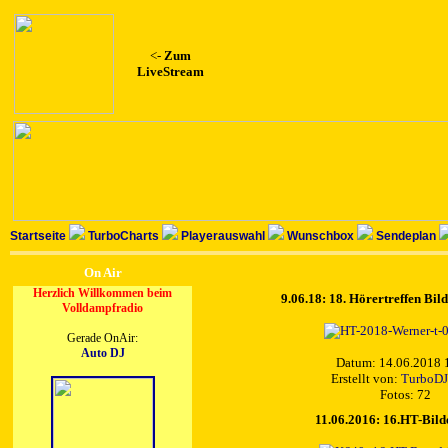
<-
Zum
LiveStream
Startseite
TurboCharts
Playerauswahl
Wunschbox
Sendeplan
On Air
Herzlich Willkommen beim
9.06.18: 18. Hörertreffen Bil
Volldampfradio
Gerade OnAir:
Auto DJ
Datum: 14.06.2018 
Erstellt von:
TurboDJ
Fotos: 72
11.06.2016: 16.HT-Bild