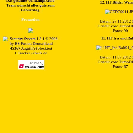
Das gesamte Volldampfradio
12. HT Bilder Wer
Team wünscht alles gute zum
Geburtstag.
Promotion
Datum: 27.11.2012 
Erstellt von:
TurboDJ
Fotos: 90
11. HT Iris und Ral
45367
Angriff(e) blockiert
CTracker - cback.de
Datum: 11.07.2012 
Erstellt von:
TurboDJ
Fotos: 67