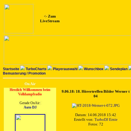
<-
Zum
LiveStream
Startseite
TurboCharts
Playerauswahl
Wunschbox
Sendeplan
Bemusterung / Promotion
On Air
Herzlich Willkommen beim
9.06.18: 18. Hörertreffen Bilder Werner t
Volldampfradio
04
Gerade OnAir:
Auto DJ
Datum: 14.06.2018 15:42
Erstellt von:
TurboDJ Ernie
Fotos: 72