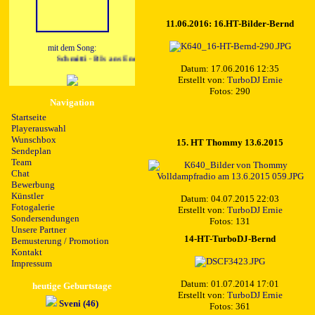
11.06.2016: 16.HT-Bilder-Bernd
mit dem Song:
Schmitti - BIs ans Ende dieser Welt
Datum: 17.06.2016 12:35
Erstellt von:
TurboDJ Ernie
Fotos: 290
Navigation
Startseite
Playerauswahl
Wunschbox
15. HT Thommy 13.6.2015
Sendeplan
Team
Chat
Bewerbung
Künstler
Datum: 04.07.2015 22:03
Fotogalerie
Erstellt von:
TurboDJ Ernie
Sondersendungen
Fotos: 131
Unsere Partner
14-HT-TurboDJ-Bernd
Bemusterung / Promotion
Kontakt
Impressum
Datum: 01.07.2014 17:01
heutige Geburtstage
Erstellt von:
TurboDJ Ernie
Sveni (46)
Fotos: 361