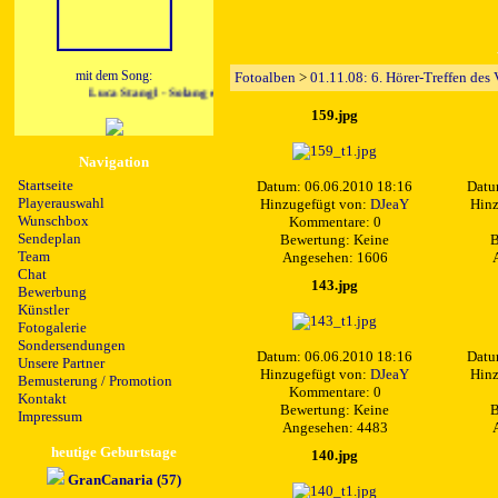
mit dem Song:
Fotoalben
>
01.11.08: 6. Hörer-Treffen des
Luca Stangl - Solang es Lieder gibt
159.jpg
Navigation
Startseite
Datum: 06.06.2010 18:16
Datu
Playerauswahl
Hinzugefügt von:
DJeaY
Hinz
Wunschbox
Kommentare: 0
Sendeplan
Bewertung: Keine
B
Team
Angesehen: 1606
Chat
143.jpg
Bewerbung
Künstler
Fotogalerie
Sondersendungen
Datum: 06.06.2010 18:16
Datu
Unsere Partner
Hinzugefügt von:
DJeaY
Hinz
Bemusterung / Promotion
Kommentare: 0
Kontakt
Bewertung: Keine
B
Impressum
Angesehen: 4483
heutige Geburtstage
140.jpg
GranCanaria (57)