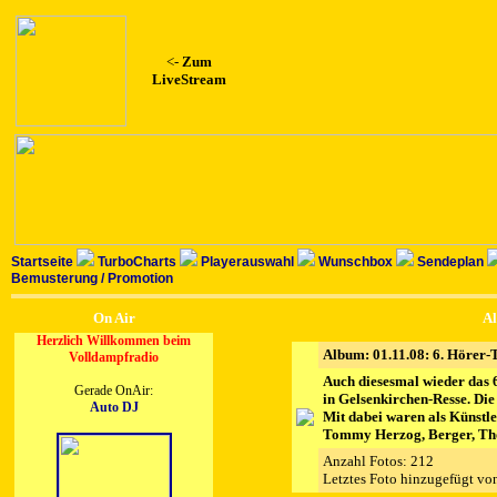
<-
Zum
LiveStream
Startseite
TurboCharts
Playerauswahl
Wunschbox
Sendeplan
Bemusterung / Promotion
On Air
Al
Herzlich Willkommen beim
Album: 01.11.08: 6. Hörer-
Volldampfradio
Auch diesesmal wieder das 6
Gerade OnAir:
in Gelsenkirchen-Resse. Die
Auto DJ
Mit dabei waren als Künst
Tommy Herzog, Berger, Tho
Anzahl Fotos: 212
Letztes Foto hinzugefügt v