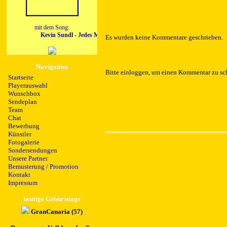
mit dem Song:
Kevin Sundl - Jedes Mal im Sommer
Es wurden keine Kommentare geschrieben.
Navigation
Bitte einloggen, um einen Kommentar zu sc
Startseite
Playerauswahl
Wunschbox
Sendeplan
Team
Chat
Bewerbung
Künstler
Fotogalerie
Sondersendungen
Unsere Partner
Bemusterung / Promotion
Kontakt
Impressum
heutige Geburtstage
GranCanaria (57)