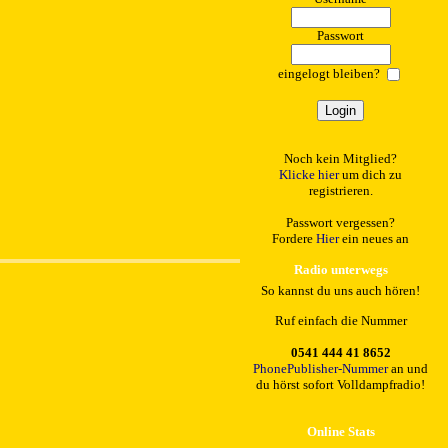
Passwort
eingelogt bleiben?
Noch kein Mitglied?
Klicke hier
um dich zu
registrieren.
Passwort vergessen?
Fordere
Hier
ein neues an
Radio unterwegs
So kannst du uns auch hören!
Ruf einfach die Nummer
0541 444 41 8652
PhonePublisher-Nummer
an und
du hörst sofort Volldampfradio!
Online Stats