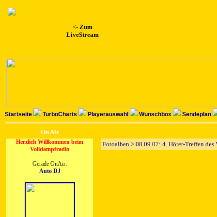
<-
Zum
LiveStream
Startseite
TurboCharts
Playerauswahl
Wunschbox
Sendeplan
On Air
Herzlich Willkommen beim
Fotoalben
>
08.09.07: 4. Hörer-Treffen des
Volldampfradio
Gerade OnAir:
Auto DJ