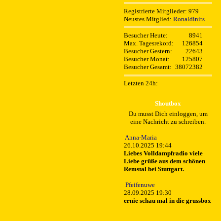
Registrierte Mitglieder: 979
Neustes Mitglied:
Ronaldinits
Besucher Heute:
8941
Max. Tagesrekord:
126854
Besucher Gestern:
22643
Besucher Monat:
125807
Besucher Gesamt:
38072382
Letzten 24h:
Shoutbox
Du musst Dich einloggen, um
eine Nachricht zu schreiben.
Anna-Maria
26.10.2025 19:44
Liebes Volldampfradio viele
Liebe grüße aus dem schönen
Remstal bei Stuttgart.
Pfeifenuwe
28.09.2025 19:30
ernie schau mal in die grussbox