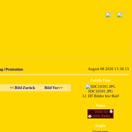
August 08 2026 13:38:15
g / Promotion
Zufalls Foto
<< Bild Zurück
Bild Vor>>
SDC10591.JPG
12. HT Bilder Iris+Ralf
Voten
Login
Username