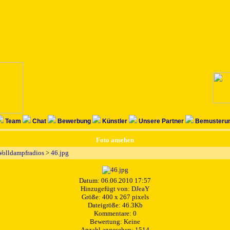
Team
Chat
Bewerbung
Künstler
Unsere Partner
Bemusterun
Foto ansehen
 Volldampfradios
>
46.jpg
Datum: 06.06.2010 17:57
Hinzugefügt von:
DJeaY
Größe: 400 x 267 pixels
Dateigröße: 46.3Kb
Kommentare: 0
Bewertung: Keine
Anzahl angesehen: 1514