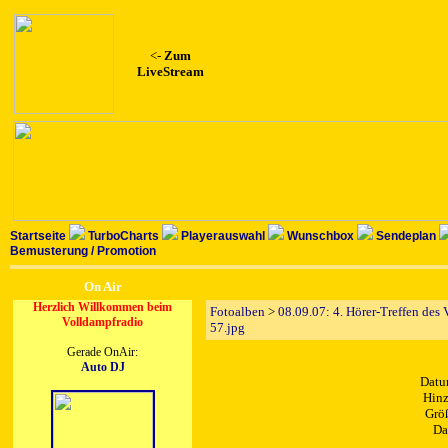
<-
Zum
LiveStream
Startseite
TurboCharts
Playerauswahl
Wunschbox
Sendeplan
Bemusterung / Promotion
On Air
Herzlich Willkommen beim
Fotoalben
>
08.09.07: 4. Hörer-Treffen des
Volldampfradio
57.jpg
Gerade OnAir:
Auto DJ
Datu
Hinz
Größ
Da