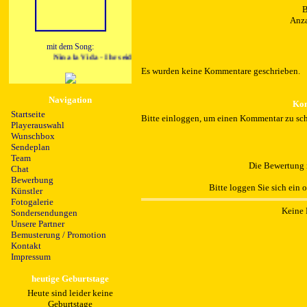
B
Anza
mit dem Song:
Nina la Vida - Ihr seid alles fuer mich (Radio Edit)
Es wurden keine Kommentare geschrieben.
Navigation
Kom
Startseite
Bitte einloggen, um einen Kommentar zu sch
Playerauswahl
Wunschbox
Sendeplan
Team
Die Bewertung i
Chat
Bewerbung
Bitte loggen Sie sich ein 
Künstler
Fotogalerie
Keine 
Sondersendungen
Unsere Partner
Bemusterung / Promotion
Kontakt
Impressum
heutige Geburtstage
Heute sind leider keine
Geburtstage