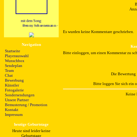
B
Anza
mit dem Song:
Denny Schoenemann - Hollywood
Es wurden keine Kommentare geschrieben.
Navigation
Kom
Startseite
Bitte einloggen, um einen Kommentar zu sch
Playerauswahl
Wunschbox
Sendeplan
Team
Die Bewertung i
Chat
Bewerbung
Bitte loggen Sie sich ein 
Künstler
Fotogalerie
Keine 
Sondersendungen
Unsere Partner
Bemusterung / Promotion
Kontakt
Impressum
heutige Geburtstage
Heute sind leider keine
Geburtstage