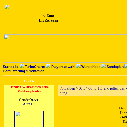
<-
Zum
LiveStream
Startseite
TurboCharts
Playerauswahl
Wunschbox
Sendeplan
Bemusterung / Promotion
On Air
Herzlich Willkommen beim
Fotoalben
>
08.04.08: 5. Hörer-Treffen des
Volldampfradio
6.jpg
Gerade OnAir:
Auto DJ
Datu
Hinz
Größ
Da