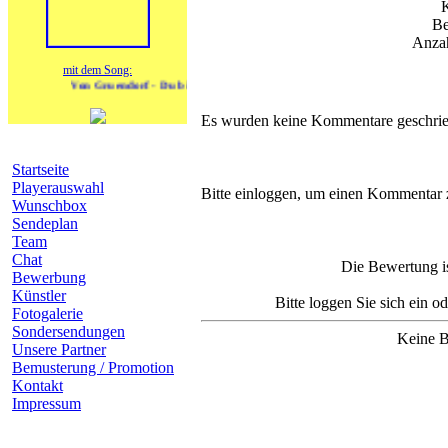
Be
Anzah
mit dem Song:
Von Gruendorf - Du bist wie ein Vulkan
Es wurden keine Kommentare geschrie
Navigation
Startseite
Komm
Playerauswahl
Bitte einloggen, um einen Kommentar 
Wunschbox
Sendeplan
Team
Chat
Die Bewertung is
Bewerbung
Künstler
Bitte loggen Sie sich ein o
Fotogalerie
Sondersendungen
Keine B
Unsere Partner
Bemusterung / Promotion
Kontakt
Impressum
heutige Geburtstage