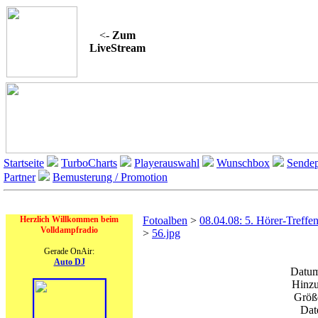
<-
Zum
LiveStream
Startseite
TurboCharts
Playerauswahl
Wunschbox
Sendep
Partner
Bemusterung / Promotion
On Air
Herzlich Willkommen beim
Fotoalben
>
08.04.08: 5. Hörer-Treffe
Volldampfradio
>
56.jpg
Gerade OnAir:
Auto DJ
Datum
Hinzu
Größe
Dat