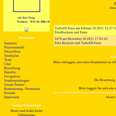
B
Anza
mit dem Song:
Nomina - Wie ein Blitz-Radio
TurboDJ Ernie
am Februar 14 2011 12:27:
FritzKuckum und Ernie
Navigation
1676
am Dezember 16 2011 17:01:43
Fritz Kuckum und TurboDJ Ernie
Startseite
Playerauswahl
Wunschbox
Sendeplan
Kom
Team
Bitte einloggen, um einen Kommentar zu sch
Chat
Bewerbung
Künstler
Fotogalerie
Die Bewertung i
Sondersendungen
Unsere Partner
Bitte loggen Sie sich ein 
Bemusterung / Promotion
Kontakt
Keine 
Impressum
heutige Geburtstage
Heute sind leider keine
Geburtstage