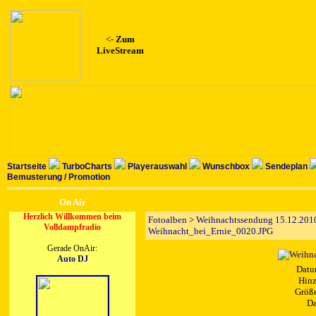
<-
Zum
LiveStream
Startseite
TurboCharts
Playerauswahl
Wunschbox
Sendeplan
Bemusterung / Promotion
On Air
Herzlich Willkommen beim
Fotoalben
>
Weihnachtssendung 15.12.2010
Volldampfradio
Weihnacht_bei_Ernie_0020.JPG
Gerade OnAir:
Auto DJ
Datu
Hinz
Größe
Da