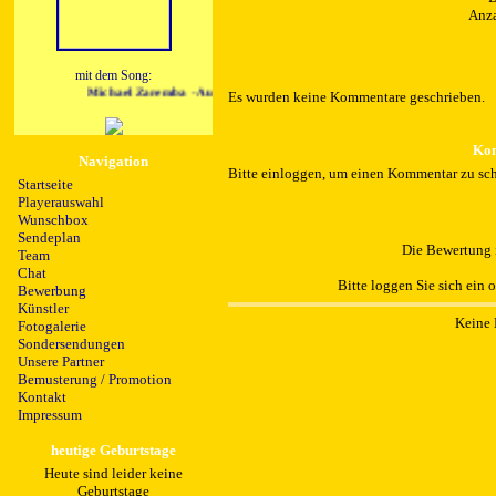
Anza
mit dem Song:
Michael Zaremba - Aus und vorbei
Es wurden keine Kommentare geschrieben.
Kom
Navigation
Bitte einloggen, um einen Kommentar zu sch
Startseite
Playerauswahl
Wunschbox
Sendeplan
Die Bewertung i
Team
Chat
Bitte loggen Sie sich ein 
Bewerbung
Künstler
Keine 
Fotogalerie
Sondersendungen
Unsere Partner
Bemusterung / Promotion
Kontakt
Impressum
heutige Geburtstage
Heute sind leider keine
Geburtstage