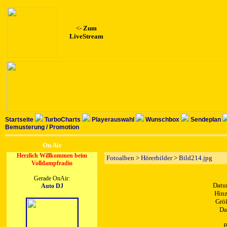
<-
Zum
LiveStream
Startseite
TurboCharts
Playerauswahl
Wunschbox
Sendeplan
Bemusterung / Promotion
On Air
Herzlich Willkommen beim
Fotoalben
>
Hörerbilder
>
Bild214.jpg
Volldampfradio
Gerade OnAir:
Datu
Auto DJ
Hinz
Größ
Da
B