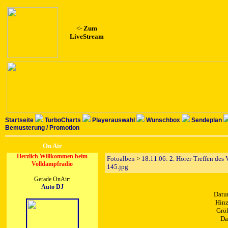
<-
Zum
LiveStream
Startseite
TurboCharts
Playerauswahl
Wunschbox
Sendeplan
Bemusterung / Promotion
On Air
Herzlich Willkommen beim
Fotoalben
>
18.11.06: 2. Hörer-Treffen des
Volldampfradio
145.jpg
Gerade OnAir:
Auto DJ
Datu
Hinz
Größ
Da