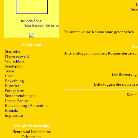
B
Anza
mit dem Song:
Tom Barcal - Sie ist wie die Sonne
Es wurden keine Kommentare geschrieben.
Navigation
Kom
Startseite
Bitte einloggen, um einen Kommentar zu sch
Playerauswahl
Wunschbox
Sendeplan
Team
Die Bewertung i
Chat
Bewerbung
Bitte loggen Sie sich ein 
Künstler
Fotogalerie
Keine 
Sondersendungen
Unsere Partner
Bemusterung / Promotion
Kontakt
Impressum
heutige Geburtstage
Heute sind leider keine
Geburtstage