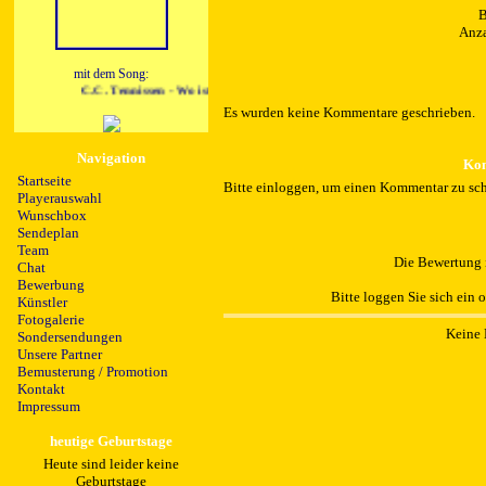
B
Anza
mit dem Song:
C.C. Tennissen - Wo ist IBO
Es wurden keine Kommentare geschrieben.
Navigation
Kom
Startseite
Bitte einloggen, um einen Kommentar zu sch
Playerauswahl
Wunschbox
Sendeplan
Team
Die Bewertung i
Chat
Bewerbung
Bitte loggen Sie sich ein 
Künstler
Fotogalerie
Keine 
Sondersendungen
Unsere Partner
Bemusterung / Promotion
Kontakt
Impressum
heutige Geburtstage
Heute sind leider keine
Geburtstage