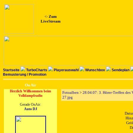
<-
Zum
LiveStream
Startseite
TurboCharts
Playerauswahl
Wunschbox
Sendeplan
Bemusterung / Promotion
On Air
Herzlich Willkommen beim
Fotoalben
>
28.04.07: 3. Hörer-Treffen des
Volldampfradio
27.jpg
Gerade OnAir:
Auto DJ
Datu
Hinz
Größ
D