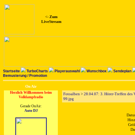
<-
Zum
LiveStream
Startseite
TurboCharts
Playerauswahl
Wunschbox
Sendeplan
Bemusterung / Promotion
On Air
Herzlich Willkommen beim
Fotoalben
>
28.04.07: 3. Hörer-Treffen des
Volldampfradio
99.jpg
Gerade OnAir:
Auto DJ
Datu
Hinz
Größ
Da