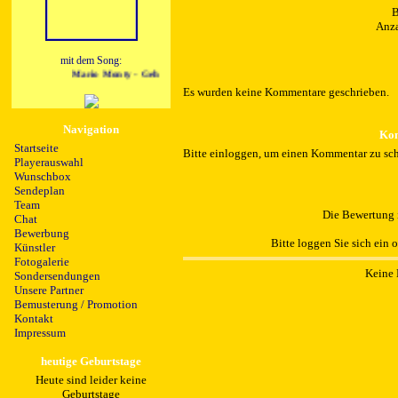
B
Anza
mit dem Song:
Mario Monty - Geh
Es wurden keine Kommentare geschrieben.
Navigation
Kom
Startseite
Bitte einloggen, um einen Kommentar zu sch
Playerauswahl
Wunschbox
Sendeplan
Team
Die Bewertung i
Chat
Bewerbung
Bitte loggen Sie sich ein 
Künstler
Fotogalerie
Keine 
Sondersendungen
Unsere Partner
Bemusterung / Promotion
Kontakt
Impressum
heutige Geburtstage
Heute sind leider keine
Geburtstage