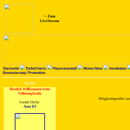
<-
Zum
LiveStream
Startseite
TurboCharts
Playerauswahl
Wunschbox
Sendeplan
Bemusterung / Promotion
On Air
Herzlich Willkommen beim
Volldampfradio
Mitgliedsprofile sin
Gerade OnAir:
Auto DJ