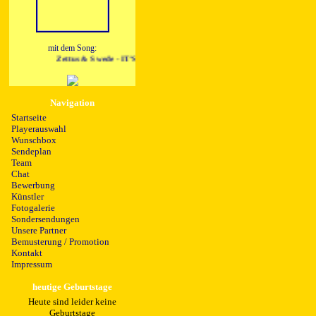
mit dem Song:
Zettus & Swede - IT'S GONNA BE YOU
Navigation
Startseite
Playerauswahl
Wunschbox
Sendeplan
Team
Chat
Bewerbung
Künstler
Fotogalerie
Sondersendungen
Unsere Partner
Bemusterung / Promotion
Kontakt
Impressum
heutige Geburtstage
Heute sind leider keine
Geburtstage