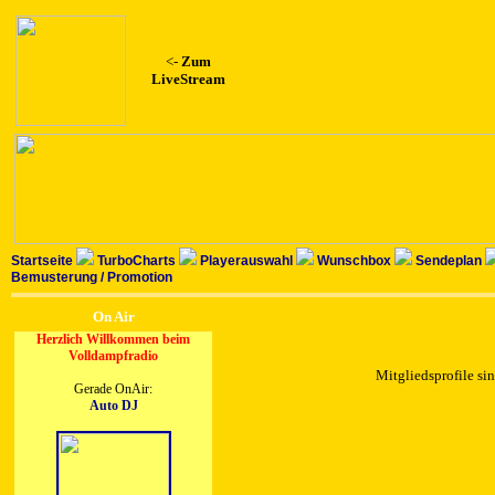
<-
Zum
LiveStream
Startseite
TurboCharts
Playerauswahl
Wunschbox
Sendeplan
Bemusterung / Promotion
On Air
Herzlich Willkommen beim
Volldampfradio
Mitgliedsprofile sin
Gerade OnAir:
Auto DJ