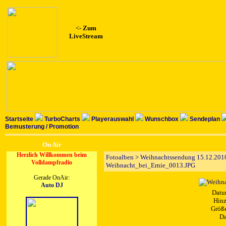
<-
Zum
LiveStream
Startseite
TurboCharts
Playerauswahl
Wunschbox
Sendeplan
Bemusterung / Promotion
On Air
Herzlich Willkommen beim
Fotoalben
>
Weihnachtssendung 15.12.2010
Volldampfradio
Weihnacht_bei_Ernie_0013.JPG
Gerade OnAir:
Auto DJ
Datu
Hinz
Größe
Da