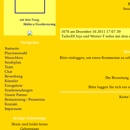
B
Anza
mit dem Song:
Melissa Naschenweng - Dein Herz verliert
1676
am Dezember 16 2011 17:07:39
TurboDJ Jojo und Werner-T reden mit dem e
Navigation
Startseite
Kom
Playerauswahl
Wunschbox
Bitte einloggen, um einen Kommentar zu sch
Sendeplan
Team
Chat
Bewerbung
Die Bewertung i
Künstler
Fotogalerie
Bitte loggen Sie sich ein 
Sondersendungen
Unsere Partner
Keine 
Bemusterung / Promotion
Kontakt
Impressum
heutige Geburtstage
Heute sind leider keine
Geburtstage