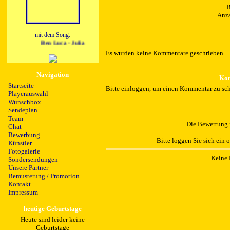
B
Anza
mit dem Song:
Ben Luca - Julia
Es wurden keine Kommentare geschrieben.
Navigation
Kom
Startseite
Bitte einloggen, um einen Kommentar zu sch
Playerauswahl
Wunschbox
Sendeplan
Team
Die Bewertung i
Chat
Bewerbung
Bitte loggen Sie sich ein 
Künstler
Fotogalerie
Keine 
Sondersendungen
Unsere Partner
Bemusterung / Promotion
Kontakt
Impressum
heutige Geburtstage
Heute sind leider keine
Geburtstage