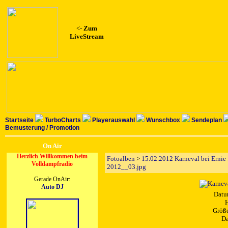
<-
Zum
LiveStream
Startseite
TurboCharts
Playerauswahl
Wunschbox
Sendeplan
Bemusterung / Promotion
On Air
Herzlich Willkommen beim
Fotoalben
>
15.02.2012 Karneval bei Ernie
Volldampfradio
2012__03.jpg
Gerade OnAir:
Auto DJ
Datu
H
Größe
Da