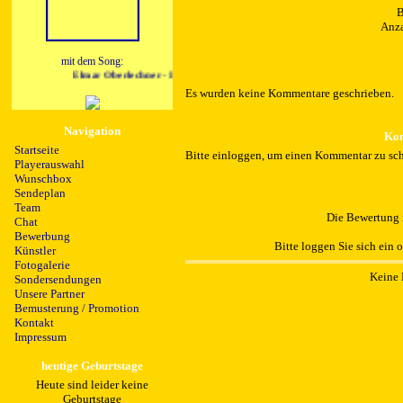
B
Anza
mit dem Song:
Elmar Oberlechner - Ich bin immer nah bei dir
Es wurden keine Kommentare geschrieben.
Navigation
Kom
Startseite
Bitte einloggen, um einen Kommentar zu sch
Playerauswahl
Wunschbox
Sendeplan
Team
Die Bewertung i
Chat
Bewerbung
Bitte loggen Sie sich ein 
Künstler
Fotogalerie
Keine 
Sondersendungen
Unsere Partner
Bemusterung / Promotion
Kontakt
Impressum
heutige Geburtstage
Heute sind leider keine
Geburtstage