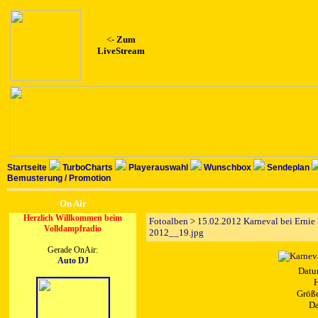
<-
Zum
LiveStream
Startseite
TurboCharts
Playerauswahl
Wunschbox
Sendeplan
Bemusterung / Promotion
On Air
Herzlich Willkommen beim
Fotoalben
>
15.02.2012 Karneval bei Ernie
Volldampfradio
2012__19.jpg
Gerade OnAir:
Auto DJ
Datu
H
Größe
Da