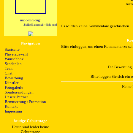
Anza
mit dem Song:
Julie Lorenzi - Ich steh voll auf dich (Discofox Remix)
Es wurden keine Kommentare geschrieben.
Kom
Navigation
Bitte einloggen, um einen Kommentar zu sch
Startseite
Playerauswahl
Wunschbox
Sendeplan
Die Bewertung i
Team
Chat
Bitte loggen Sie sich ein 
Bewerbung
Künstler
Keine 
Fotogalerie
Sondersendungen
Unsere Partner
Bemusterung / Promotion
Kontakt
Impressum
heutige Geburtstage
Heute sind leider keine
Geburtstage