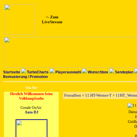
<-
Zum
LiveStream
Startseite
TurboCharts
Playerauswahl
Wunschbox
Sendeplan
Bemusterung / Promotion
On Air
Herzlich Willkommen beim
Fotoalben
>
11.HT-Werner-T
>
11HT_Werne
Volldampfradio
Gerade OnAir:
Datu
Auto DJ
H
Größe
D
B