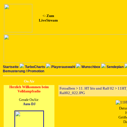
<-
Zum
LiveStream
Startseite
TurboCharts
Playerauswahl
Wunschbox
Sendeplan
Bemusterung / Promotion
On Air
Herzlich Willkommen beim
Fotoalben
>
11. HT Iris und Ralf 02
>
11HT_
Volldampfradio
Ralf02_022.JPG
Gerade OnAir:
Auto DJ
Datu
H
Größe
Da