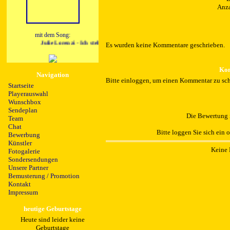
Anza
mit dem Song:
Julie Lorenzi - Ich steh voll auf dich (Discofox Remix)
Es wurden keine Kommentare geschrieben.
Kom
Navigation
Bitte einloggen, um einen Kommentar zu sch
Startseite
Playerauswahl
Wunschbox
Sendeplan
Die Bewertung i
Team
Chat
Bitte loggen Sie sich ein 
Bewerbung
Künstler
Keine 
Fotogalerie
Sondersendungen
Unsere Partner
Bemusterung / Promotion
Kontakt
Impressum
heutige Geburtstage
Heute sind leider keine
Geburtstage