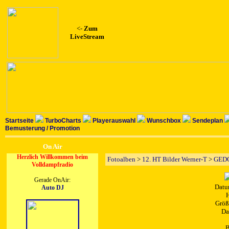
<-
Zum
LiveStream
Startseite
TurboCharts
Playerauswahl
Wunschbox
Sendeplan
Bemusterung / Promotion
On Air
Herzlich Willkommen beim
Fotoalben
>
12. HT Bilder Werner-T
>
GEDC
Volldampfradio
Gerade OnAir:
Datu
Auto DJ
H
Größ
Da
B