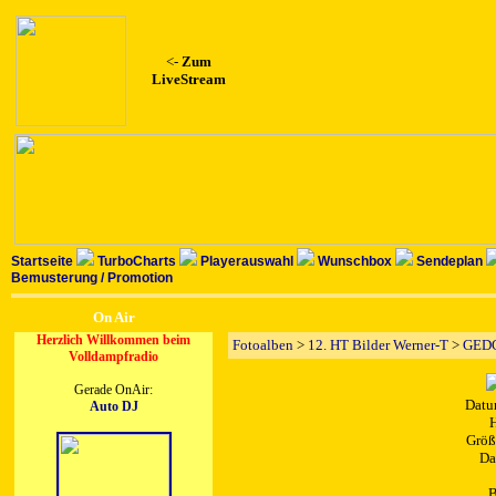
<-
Zum
LiveStream
Startseite
TurboCharts
Playerauswahl
Wunschbox
Sendeplan
Bemusterung / Promotion
On Air
Herzlich Willkommen beim
Fotoalben
>
12. HT Bilder Werner-T
>
GEDC
Volldampfradio
Gerade OnAir:
Datu
Auto DJ
H
Größ
Da
B