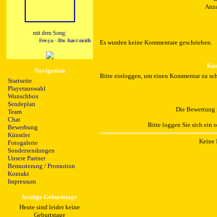
Anza
mit dem Song:
Freya - Du hast mich tausendmal belogen
Es wurden keine Kommentare geschrieben.
Kom
Navigation
Bitte einloggen, um einen Kommentar zu sch
Startseite
Playerauswahl
Wunschbox
Sendeplan
Die Bewertung i
Team
Chat
Bitte loggen Sie sich ein 
Bewerbung
Künstler
Keine 
Fotogalerie
Sondersendungen
Unsere Partner
Bemusterung / Promotion
Kontakt
Impressum
heutige Geburtstage
Heute sind leider keine
Geburtstage