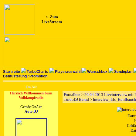
<-
Zum
LiveStream
Startseite
TurboCharts
Playerauswahl
Wunschbox
Sendeplan
Bemusterung / Promotion
On Air
Herzlich Willkommen beim
Fotoalben
>
20.04.2013 Liveinterview mit I
Volldampfradio
TurboDJ Bernd
>
Interview_Iris_Hohlbauc
Gerade OnAir:
Auto DJ
Datu
H
Größe
Dat