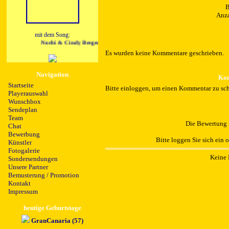
B
Anza
mit dem Song:
Norbi & Cindy Berger - Musik oeffnet Herzen
Es wurden keine Kommentare geschrieben.
Navigation
Kom
Startseite
Bitte einloggen, um einen Kommentar zu sch
Playerauswahl
Wunschbox
Sendeplan
Team
Die Bewertung i
Chat
Bewerbung
Bitte loggen Sie sich ein 
Künstler
Fotogalerie
Keine 
Sondersendungen
Unsere Partner
Bemusterung / Promotion
Kontakt
Impressum
heutige Geburtstage
GranCanaria (57)