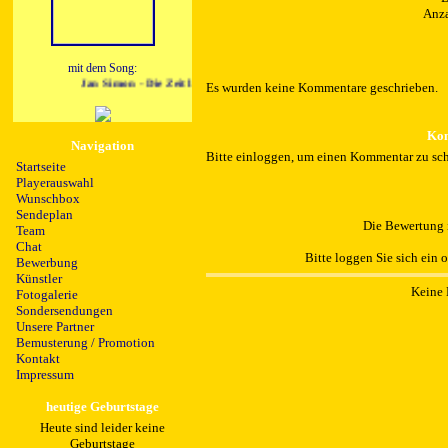
Anza
mit dem Song:
Jan Simon - Die Zeit laeuft
Es wurden keine Kommentare geschrieben.
Kom
Navigation
Bitte einloggen, um einen Kommentar zu sch
Startseite
Playerauswahl
Wunschbox
Sendeplan
Die Bewertung i
Team
Chat
Bitte loggen Sie sich ein 
Bewerbung
Künstler
Keine 
Fotogalerie
Sondersendungen
Unsere Partner
Bemusterung / Promotion
Kontakt
Impressum
heutige Geburtstage
Heute sind leider keine
Geburtstage