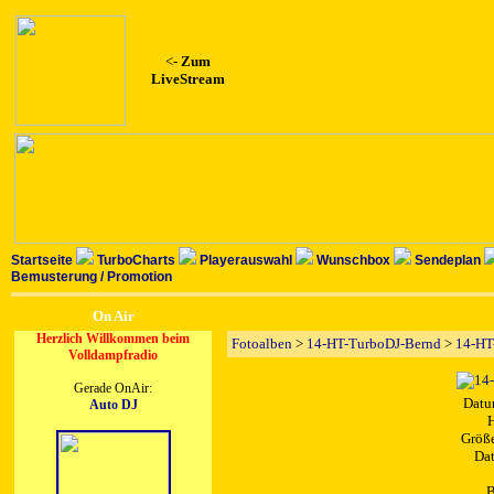
<-
Zum
LiveStream
Startseite
TurboCharts
Playerauswahl
Wunschbox
Sendeplan
Bemusterung / Promotion
On Air
Herzlich Willkommen beim
Fotoalben
>
14-HT-TurboDJ-Bernd
>
14-HT
Volldampfradio
Gerade OnAir:
Datu
Auto DJ
H
Größe
Dat
B