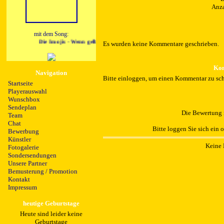
Anza
mit dem Song:
Die Imojis - Wenn gelb die Sonnenblumen bluehen
Es wurden keine Kommentare geschrieben.
Kom
Navigation
Bitte einloggen, um einen Kommentar zu sch
Startseite
Playerauswahl
Wunschbox
Sendeplan
Die Bewertung i
Team
Chat
Bitte loggen Sie sich ein 
Bewerbung
Künstler
Keine 
Fotogalerie
Sondersendungen
Unsere Partner
Bemusterung / Promotion
Kontakt
Impressum
heutige Geburtstage
Heute sind leider keine
Geburtstage