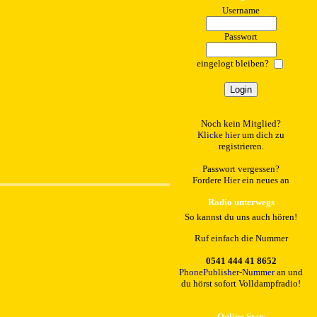
Username
Passwort
eingelogt bleiben?
Noch kein Mitglied?
Klicke hier
um dich zu
registrieren.
Passwort vergessen?
Fordere
Hier
ein neues an
Radio unterwegs
So kannst du uns auch hören!
Ruf einfach die Nummer
0541 444 41 8652
PhonePublisher-Nummer
an und
du hörst sofort Volldampfradio!
Online Stats