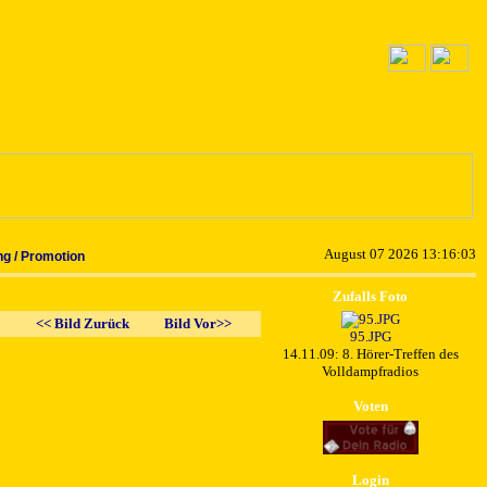
August 07 2026 13:16:03
g / Promotion
Zufalls Foto
<< Bild Zurück
Bild Vor>>
95.JPG
14.11.09: 8. Hörer-Treffen des
Volldampfradios
Voten
Login