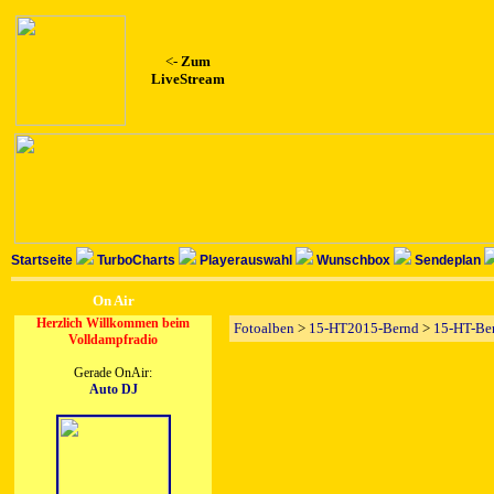
<-
Zum
LiveStream
Startseite
TurboCharts
Playerauswahl
Wunschbox
Sendeplan
On Air
Herzlich Willkommen beim
Fotoalben
>
15-HT2015-Bernd
>
15-HT-Be
Volldampfradio
Gerade OnAir:
Auto DJ