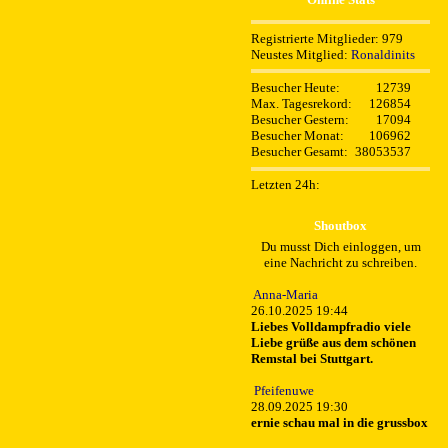
Registrierte Mitglieder: 979
Neustes Mitglied:
Ronaldinits
Besucher Heute:
12739
Max. Tagesrekord:
126854
Besucher Gestern:
17094
Besucher Monat:
106962
Besucher Gesamt:
38053537
Letzten 24h:
Shoutbox
Du musst Dich einloggen, um
eine Nachricht zu schreiben.
Anna-Maria
26.10.2025 19:44
Liebes Volldampfradio viele
Liebe grüße aus dem schönen
Remstal bei Stuttgart.
Pfeifenuwe
28.09.2025 19:30
ernie schau mal in die grussbox