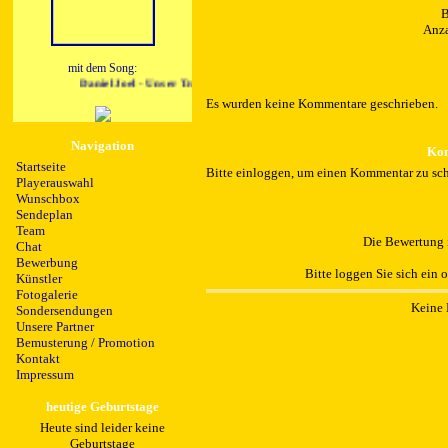
B
Anza
mit dem Song:
Daniel Joel - Unser Traum vom Maerchenland
Es wurden keine Kommentare geschrieben.
Navigation
Kom
Startseite
Bitte einloggen, um einen Kommentar zu sch
Playerauswahl
Wunschbox
Sendeplan
Team
Die Bewertung i
Chat
Bewerbung
Bitte loggen Sie sich ein 
Künstler
Fotogalerie
Keine 
Sondersendungen
Unsere Partner
Bemusterung / Promotion
Kontakt
Impressum
heutige Geburtstage
Heute sind leider keine
Geburtstage