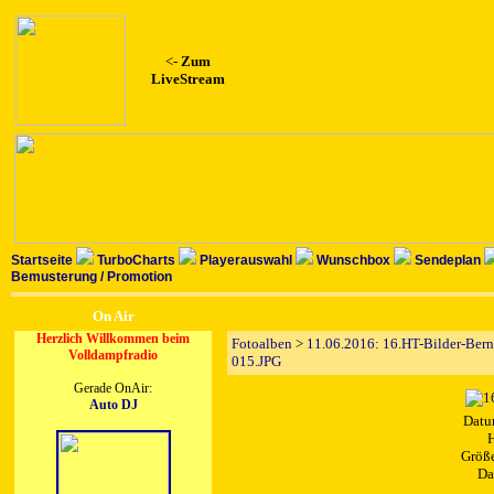
<-
Zum
LiveStream
Startseite
TurboCharts
Playerauswahl
Wunschbox
Sendeplan
Bemusterung / Promotion
On Air
Herzlich Willkommen beim
Fotoalben
>
11.06.2016: 16.HT-Bilder-Ber
Volldampfradio
015.JPG
Gerade OnAir:
Auto DJ
Datu
H
Größe
Da