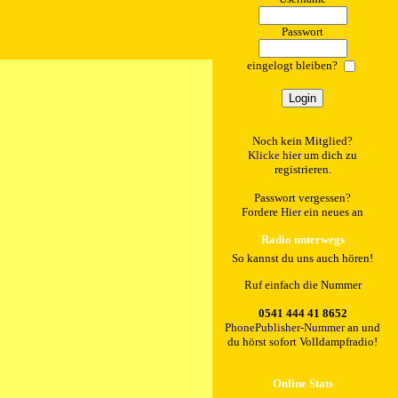
Passwort
eingelogt bleiben?
Noch kein Mitglied?
Klicke hier
um dich zu
registrieren.
Passwort vergessen?
Fordere
Hier
ein neues an
Radio unterwegs
So kannst du uns auch hören!
Ruf einfach die Nummer
0541 444 41 8652
PhonePublisher-Nummer
an und
du hörst sofort Volldampfradio!
Online Stats