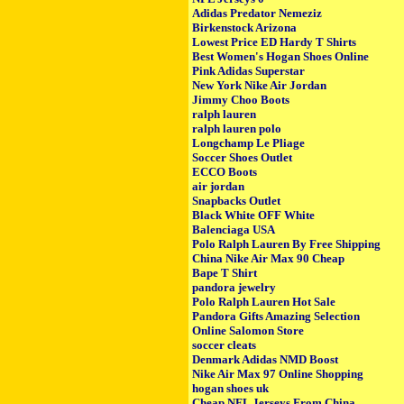
Adidas Predator Nemeziz
Birkenstock Arizona
Lowest Price ED Hardy T Shirts
Best Women's Hogan Shoes Online
Pink Adidas Superstar
New York Nike Air Jordan
Jimmy Choo Boots
ralph lauren
ralph lauren polo
Longchamp Le Pliage
Soccer Shoes Outlet
ECCO Boots
air jordan
Snapbacks Outlet
Black White OFF White
Balenciaga USA
Polo Ralph Lauren By Free Shipping
China Nike Air Max 90 Cheap
Bape T Shirt
pandora jewelry
Polo Ralph Lauren Hot Sale
Pandora Gifts Amazing Selection
Online Salomon Store
soccer cleats
Denmark Adidas NMD Boost
Nike Air Max 97 Online Shopping
hogan shoes uk
Cheap NFL Jerseys From China