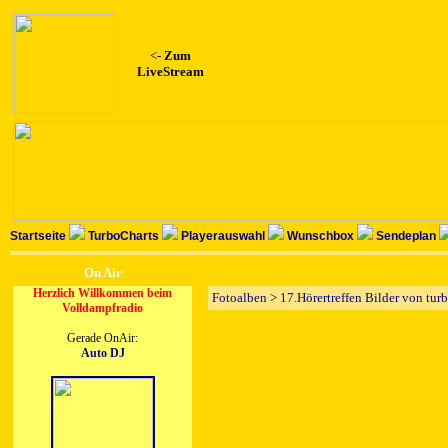
<-
Zum
LiveStream
Startseite
TurboCharts
Playerauswahl
Wunschbox
Sendeplan
On Air
Herzlich Willkommen beim
Fotoalben
>
17.Hörertreffen Bilder von tu
Volldampfradio
Gerade OnAir:
Auto DJ