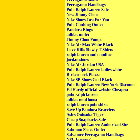
Ferragamo Handbags
Polo Ralph Lauren Sale
New Jimmy Choo
Nike Shoes Just For You
Polo Clothing Outlet
Pandora Rings
adidas outlet
Jimmy Choo Pumps
Nike Air Max White Black
Love Kills Slowly T Shirts
ralph lauren outlet online
jordan shoes
Nike Air Jordan USA
Polo Ralph Lauren ladies white
Birkenstock Piazza
Nike SB Shoes Cool Black
Polo Ralph Lauren New York Discount
Ed Hardy official website Cheapest
polo ralph lauren
adidas nmd boost
ralph lauren polo shirts
Save Up Pandora Bracelets
Asics Onitsuka Tiger
Cheap Snapbacks Sale
Polo Ralph Lauren Authorized Site
Salomon Shoes Outlet
Salvatore Ferragamo Handbags
NFL Jerseys 0