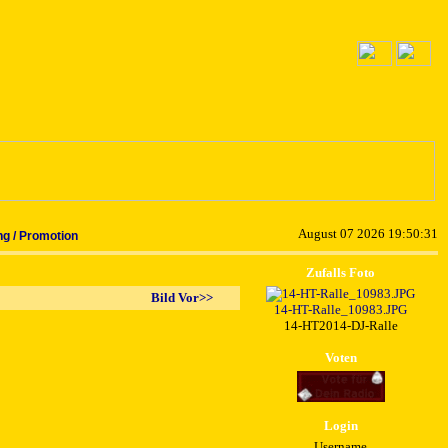
August 07 2026 19:50:31
g / Promotion
Zufalls Foto
Bild Vor>>
14-HT-Ralle_10983.JPG
14-HT2014-DJ-Ralle
Voten
Login
Username