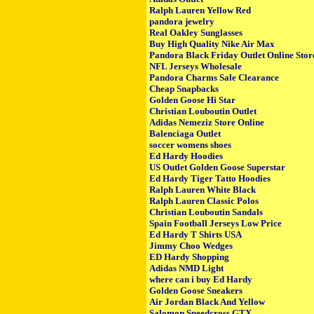
Ralph Lauren Yellow Red
pandora jewelry
Real Oakley Sunglasses
Buy High Quality Nike Air Max
Pandora Black Friday Outlet Online Stor
NFL Jerseys Wholesale
Pandora Charms Sale Clearance
Cheap Snapbacks
Golden Goose Hi Star
Christian Louboutin Outlet
Adidas Nemeziz Store Online
Balenciaga Outlet
soccer womens shoes
Ed Hardy Hoodies
US Outlet Golden Goose Superstar
Ed Hardy Tiger Tatto Hoodies
Ralph Lauren White Black
Ralph Lauren Classic Polos
Christian Louboutin Sandals
Spain Football Jerseys Low Price
Ed Hardy T Shirts USA
Jimmy Choo Wedges
ED Hardy Shopping
Adidas NMD Light
where can i buy Ed Hardy
Golden Goose Sneakers
Air Jordan Black And Yellow
Salomon Speedcross GTX