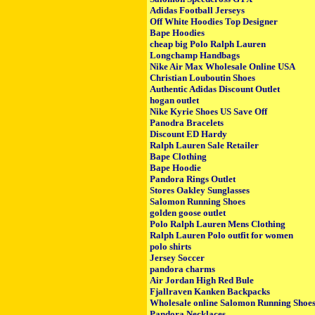
Adidas Football Jerseys
Off White Hoodies Top Designer
Bape Hoodies
cheap big Polo Ralph Lauren
Longchamp Handbags
Nike Air Max Wholesale Online USA
Christian Louboutin Shoes
Authentic Adidas Discount Outlet
hogan outlet
Nike Kyrie Shoes US Save Off
Panodra Bracelets
Discount ED Hardy
Ralph Lauren Sale Retailer
Bape Clothing
Bape Hoodie
Pandora Rings Outlet
Stores Oakley Sunglasses
Salomon Running Shoes
golden goose outlet
Polo Ralph Lauren Mens Clothing
Ralph Lauren Polo outfit for women
polo shirts
Jersey Soccer
pandora charms
Air Jordan High Red Bule
Fjallraven Kanken Backpacks
Wholesale online Salomon Running Shoe
Pandora Necklaces