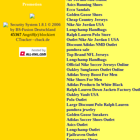
Promotion
Asics Running Shoes
Ecco Sandals
Golden Goose Shoes
Cheap Country Jerseys
Nike Air Jordan USA
Longchamp Handbags
45367
Angriff(e) blockiert
Ralph Lauren Polo Store
CTracker - cback.de
Outlet Nike Air Jordan 1 USA
Discount Adidas NMD Outlet
pandora sale
Top Brand NFL Jerseys
Longchamp Handbags
Official Nike Soccer Jerseys Online
Oakley Sunglasses Outlet Online
Adidas Yeezy Boost For Men
Nike Shoes For Men
Adidas Products In White Black
Ralph Lauren Down Jackets Factory Outl
Oakley Vault USA
Polo Outlet
Large Discount Polo Ralph Lauren
pandora jewelry
Golden Goose Sneakers
Adidas Soccer Shoes Outlet
Asics Outlet
Longchamp Outlet
Fjallraven Outlet
Ferragamo Shoes