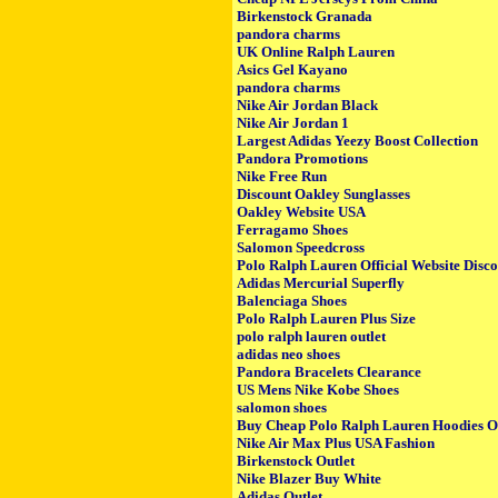
Birkenstock Granada
pandora charms
UK Online Ralph Lauren
Asics Gel Kayano
pandora charms
Nike Air Jordan Black
Nike Air Jordan 1
Largest Adidas Yeezy Boost Collection
Pandora Promotions
Nike Free Run
Discount Oakley Sunglasses
Oakley Website USA
Ferragamo Shoes
Salomon Speedcross
Polo Ralph Lauren Official Website Disc
Adidas Mercurial Superfly
Balenciaga Shoes
Polo Ralph Lauren Plus Size
polo ralph lauren outlet
adidas neo shoes
Pandora Bracelets Clearance
US Mens Nike Kobe Shoes
salomon shoes
Buy Cheap Polo Ralph Lauren Hoodies O
Nike Air Max Plus USA Fashion
Birkenstock Outlet
Nike Blazer Buy White
Adidas Outlet