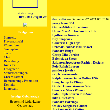
mit dem Song:
DF4 - Da Herrgott war a Steirer
thomaslist
am Dezember 07 2021 07:07:07
yeezy boost 350
Online Adidas Ultra Store
Home Nike Air Jordan Low UK
Navigation
Fjallraven Kanken
Startseite
Buy Snapback
Playerauswahl
Converse High Tops
Wunschbox
Denmark Adidas NMD Boost
Sendeplan
Pandora Rings
Team
Cheap Nike Jordan
Chat
Balenciaga Shoes
Bewerbung
Salomon Speedcross Fashion Designs
Künstler
Polo Ralph Lauren
Fotogalerie
pandora jewelry
Sondersendungen
ralph lauren outlet
Unsere Partner
Ralph Lauren Outlet Online USA
Bemusterung / Promotion
Longchamp Le Pliage
Kontakt
Golden Goose Womens Sale
Impressum
Converse Shoes Women
Polo Ralph Lauren Plus Size
heutige Geburtstage
nike outlet store
Heute sind leider keine
Pandora Earrings
Geburtstage
Oakley Sunglasses Outlet
Air Jordan Mid Online