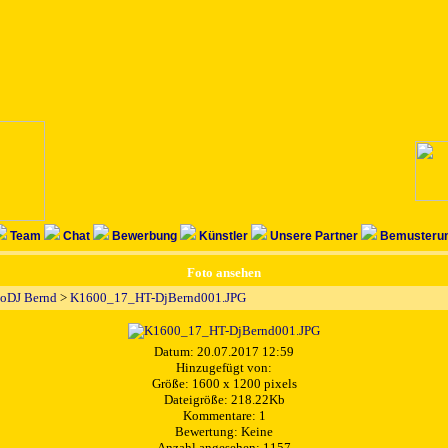
Team
Chat
Bewerbung
Künstler
Unsere Partner
Bemusterun
Foto ansehen
rboDJ Bernd
>
K1600_17_HT-DjBernd001.JPG
Datum: 20.07.2017 12:59
Hinzugefügt von:
Größe: 1600 x 1200 pixels
Dateigröße: 218.22Kb
Kommentare: 1
Bewertung: Keine
Anzahl angesehen: 1157