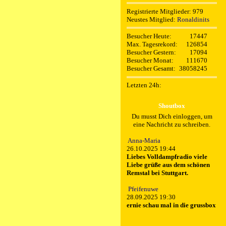
Registrierte Mitglieder: 979
Neustes Mitglied:
Ronaldinits
Besucher Heute:
17447
Max. Tagesrekord:
126854
Besucher Gestern:
17094
Besucher Monat:
111670
Besucher Gesamt:
38058245
Letzten 24h:
Shoutbox
Du musst Dich einloggen, um
eine Nachricht zu schreiben.
Anna-Maria
26.10.2025 19:44
Liebes Volldampfradio viele
Liebe grüße aus dem schönen
Remstal bei Stuttgart.
Pfeifenuwe
28.09.2025 19:30
ernie schau mal in die grussbox