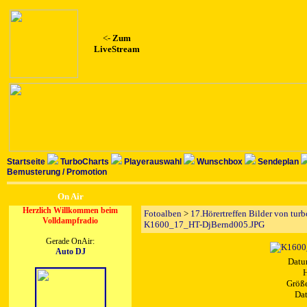
<-
Zum
LiveStream
Startseite
TurboCharts
Playerauswahl
Wunschbox
Sendeplan
Bemusterung / Promotion
On Air
Herzlich Willkommen beim
Fotoalben
>
17.Hörertreffen Bilder von tur
Volldampfradio
K1600_17_HT-DjBernd005.JPG
Gerade OnAir:
Auto DJ
Datu
H
Größe
Dat