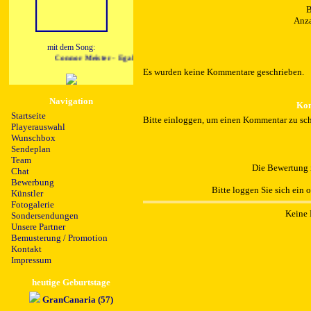
B
Anza
mit dem Song:
Connor Meister - Egal
Es wurden keine Kommentare geschrieben.
Navigation
Kom
Startseite
Bitte einloggen, um einen Kommentar zu sch
Playerauswahl
Wunschbox
Sendeplan
Team
Die Bewertung i
Chat
Bewerbung
Bitte loggen Sie sich ein 
Künstler
Fotogalerie
Keine 
Sondersendungen
Unsere Partner
Bemusterung / Promotion
Kontakt
Impressum
heutige Geburtstage
GranCanaria (57)