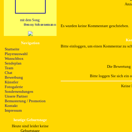
Anza
mit dem Song:
Denny Schoenemann - Zimmer Nr .1 (Candlelight Version)
Es wurden keine Kommentare geschrieben.
Kom
Navigation
Bitte einloggen, um einen Kommentar zu sch
Startseite
Playerauswahl
Wunschbox
Sendeplan
Die Bewertung i
Team
Chat
Bitte loggen Sie sich ein 
Bewerbung
Künstler
Keine 
Fotogalerie
Sondersendungen
Unsere Partner
Bemusterung / Promotion
Kontakt
Impressum
heutige Geburtstage
Heute sind leider keine
Geburtstage