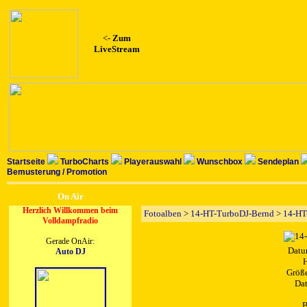
<-
Zum
LiveStream
Startseite
TurboCharts
Playerauswahl
Wunschbox
Sendeplan
Bemusterung / Promotion
On Air
Herzlich Willkommen beim
Fotoalben
>
14-HT-TurboDJ-Bernd
>
14-HT
Volldampfradio
Gerade OnAir:
Datu
Auto DJ
H
Größe
Dat
B