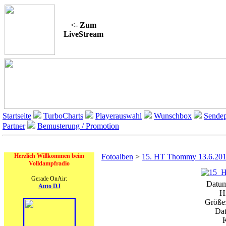
<-
Zum
LiveStream
Startseite
TurboCharts
Playerauswahl
Wunschbox
Sendep
Partner
Bemusterung / Promotion
On Air
Herzlich Willkommen beim
Fotoalben
>
15. HT Thommy 13.6.20
Volldampfradio
Gerade OnAir:
Datum
Auto DJ
H
Größe:
Dat