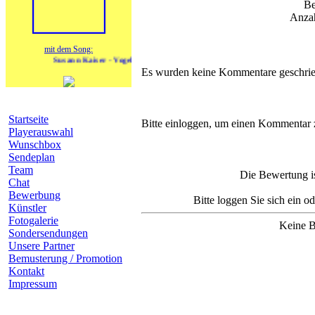
Be
Anzah
mit dem Song:
Susann Kaiser - Vogel der Nacht
Es wurden keine Kommentare geschrie
Navigation
Komm
Startseite
Bitte einloggen, um einen Kommentar 
Playerauswahl
Wunschbox
Sendeplan
Team
Die Bewertung is
Chat
Bewerbung
Bitte loggen Sie sich ein o
Künstler
Fotogalerie
Keine B
Sondersendungen
Unsere Partner
Bemusterung / Promotion
Kontakt
Impressum
heutige Geburtstage