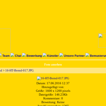
Team
Chat
Bewerbung
Künstler
Unsere Partner
Bemusterun
Foto ansehen
nd
>
16-HT-Bernd-017.JPG
Datum: 17.06.2016 12:37
Hinzugefügt von:
Größe: 1600 x 1200 pixels
Dateigröße: 146.23Kb
Kommentare: 0
Bewertung: Keine
Anzahl angesehen: 1265