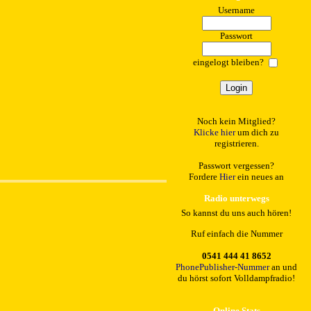
Username
Passwort
eingelogt bleiben?
Noch kein Mitglied?
Klicke hier
um dich zu
registrieren.
Passwort vergessen?
Fordere
Hier
ein neues an
Radio unterwegs
So kannst du uns auch hören!
Ruf einfach die Nummer
0541 444 41 8652
PhonePublisher-Nummer
an und
du hörst sofort Volldampfradio!
Online Stats