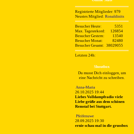
Registrierte Mitglieder: 979
Neustes Mitglied:
Ronaldinits
Besucher Heute:
5351
Max. Tagesrekord:
126854
Besucher Gestern:
13540
Besucher Monat:
82480
Besucher Gesamt:
38029055
Letzten 24h:
Shoutbox
Du musst Dich einloggen, um
eine Nachricht zu schreiben.
Anna-Maria
26.10.2025 19:44
Liebes Volldampfradio viele
Liebe grüße aus dem schönen
Remstal bei Stuttgart.
Pfeifenuwe
28.09.2025 19:30
ernie schau mal in die grussbox