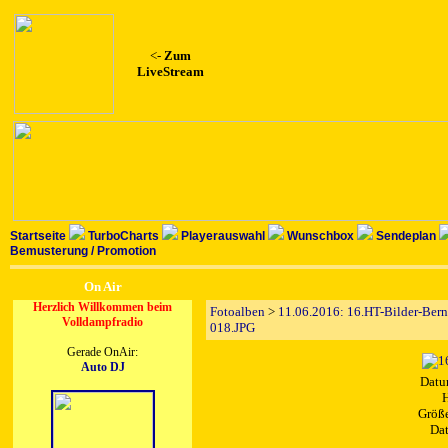
<-
Zum
LiveStream
Startseite
TurboCharts
Playerauswahl
Wunschbox
Sendeplan
Bemusterung / Promotion
On Air
Herzlich Willkommen beim
Fotoalben
>
11.06.2016: 16.HT-Bilder-Ber
Volldampfradio
018.JPG
Gerade OnAir:
Auto DJ
Datu
H
Größe
Dat