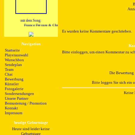
B
Anza
mit dem Song:
Franco Ferraro & Christopher Held - Ich Will Mit Dir Tanzen
Es wurden keine Kommentare geschrieben.
Navigation
Kom
Startseite
Bitte einloggen, um einen Kommentar zu sch
Playerauswahl
Wunschbox
Sendeplan
Team
Die Bewertung i
Chat
Bewerbung
Bitte loggen Sie sich ein 
Künstler
Fotogalerie
Keine 
Sondersendungen
Unsere Partner
Bemusterung / Promotion
Kontakt
Impressum
heutige Geburtstage
Heute sind leider keine
Geburtstage