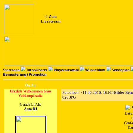
<-
Zum
LiveStream
Startseite
TurboCharts
Playerauswahl
Wunschbox
Sendeplan
Bemusterung / Promotion
On Air
Herzlich Willkommen beim
Fotoalben
>
11.06.2016: 16.HT-Bilder-Ber
Volldampfradio
020.JPG
Gerade OnAir:
Auto DJ
Datu
H
Größe
Dat