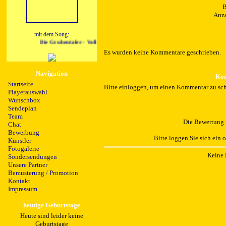
B
Anza
mit dem Song:
Die Grubentaler - Voll Krass
Es wurden keine Kommentare geschrieben.
Navigation
Kom
Startseite
Bitte einloggen, um einen Kommentar zu sch
Playerauswahl
Wunschbox
Sendeplan
Team
Die Bewertung i
Chat
Bewerbung
Bitte loggen Sie sich ein 
Künstler
Fotogalerie
Keine 
Sondersendungen
Unsere Partner
Bemusterung / Promotion
Kontakt
Impressum
heutige Geburtstage
Heute sind leider keine
Geburtstage