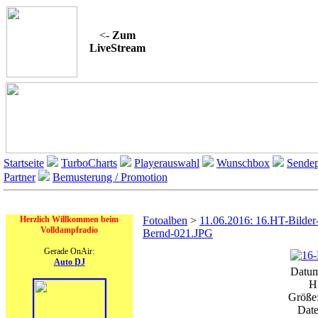
<-
Zum
LiveStream
Startseite
TurboCharts
Playerauswahl
Wunschbox
Sendep
Partner
Bemusterung / Promotion
On Air
Herzlich Willkommen beim
Fotoalben
>
11.06.2016: 16.HT-Bilder
Volldampfradio
Bernd-021.JPG
Gerade OnAir:
Auto DJ
Datum
H
Größe:
Date