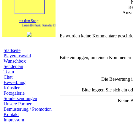
Be
Anzah
mit dem Song:
Leon Di feat. Sandy Christen - Senza te (Ohne dich)
Es wurden keine Kommentare geschrie
Navigation
Startseite
Komm
Playerauswahl
Bitte einloggen, um einen Kommentar 
Wunschbox
Sendeplan
Team
Chat
Die Bewertung is
Bewerbung
Künstler
Bitte loggen Sie sich ein o
Fotogalerie
Sondersendungen
Keine B
Unsere Partner
Bemusterung / Promotion
Kontakt
Impressum
heutige Geburtstage